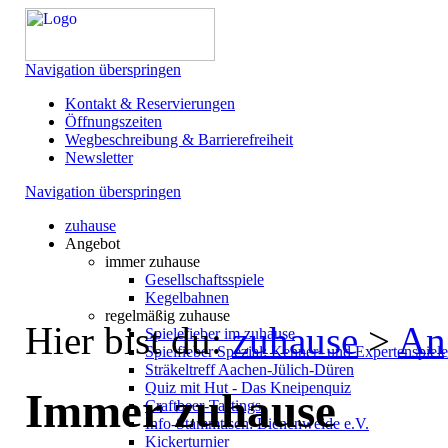
Navigation überspringen
Kontakt & Reservierungen
Öffnungszeiten
Wegbeschreibung & Barrierefreiheit
Newsletter
Navigation überspringen
zuhause
Angebot
immer zuhause
Gesellschaftsspiele
Kegelbahnen
regelmäßig zuhause
Hier bist du:
zuhause
>
An
Spielefieber im zuhause
Spielfieber Spezial: Kenner- und Expertenspiel
Sträkeltreff Aachen-Jülich-Düren
Quiz mit Hut - Das Kneipenquiz
Immer zuhause
Craftbeer-Tastings
Info-Stammtisch: Bienenweide e.V.
Kickerturnier