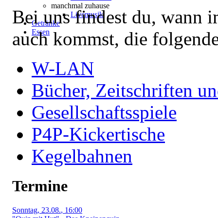
manchmal zuhause
Bei uns findest du, wann 
Livemusik
Getränke
Essen
auch kommst, die folgend
W-LAN
Bücher, Zeitschriften u
Gesellschaftsspiele
P4P-Kickertische
Kegelbahnen
Termine
Sonntag
, 23.08.
, 16:00