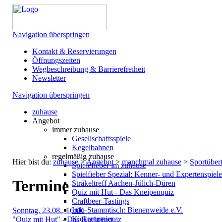
Navigation überspringen
Kontakt & Reservierungen
Öffnungszeiten
Wegbeschreibung & Barrierefreiheit
Newsletter
Navigation überspringen
zuhause
Angebot
immer zuhause
Gesellschaftsspiele
Kegelbahnen
regelmäßig zuhause
Hier bist du:
zuhause
>
Angebot
>
manchmal zuhause
>
Sportüber
Spielefieber im zuhause
Spielfieber Spezial: Kenner- und Expertenspiel
Termine
Sträkeltreff Aachen-Jülich-Düren
Quiz mit Hut - Das Kneipenquiz
Craftbeer-Tastings
Info-Stammtisch: Bienenweide e.V.
Sonntag
, 23.08.
, 16:00
Kickerturnier
"Quiz mit Hut" - Das Kneipenquiz