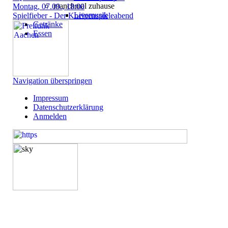
manchmal zuhause
Montag
, 07.09.
, 18:00
Livemusik
Spielfieber - Der Kneipenspieleabend
Getränke
Essen
Navigation überspringen
Impressum
Datenschutzerklärung
Anmelden