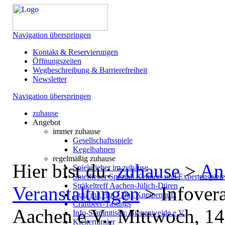
Navigation überspringen
Kontakt & Reservierungen
Öffnungszeiten
Wegbeschreibung & Barrierefreiheit
Newsletter
Navigation überspringen
zuhause
Angebot
immer zuhause
Gesellschaftsspiele
Kegelbahnen
regelmäßig zuhause
Hier bist du:
zuhause
>
An
Spielefieber im zuhause
Spielfieber Spezial: Kenner- und Expertenspiel
Sträkeltreff Aachen-Jülich-Düren
Veranstaltungen
>
Infover
Quiz mit Hut - Das Kneipenquiz
Craftbeer-Tastings
Aachen e.V., Mittwoch, 14
Info-Stammtisch: Bienenweide e.V.
Kickerturnier