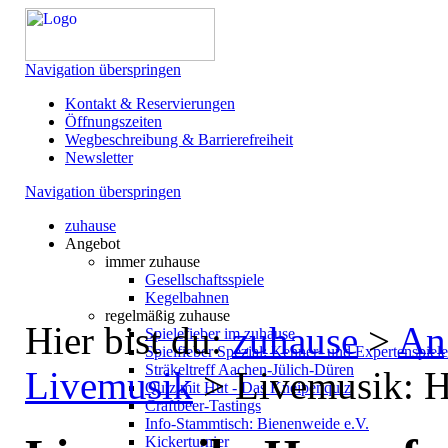
Navigation überspringen
Kontakt & Reservierungen
Öffnungszeiten
Wegbeschreibung & Barrierefreiheit
Newsletter
Navigation überspringen
zuhause
Angebot
immer zuhause
Gesellschaftsspiele
Kegelbahnen
regelmäßig zuhause
Hier bist du:
zuhause
>
An
Spielefieber im zuhause
Spielfieber Spezial: Kenner- und Expertenspiel
Sträkeltreff Aachen-Jülich-Düren
Livemusik
>
Livemusik: H
Quiz mit Hut - Das Kneipenquiz
Craftbeer-Tastings
Info-Stammtisch: Bienenweide e.V.
Kickerturnier