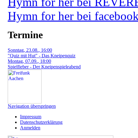
Hymn for her bei REVE
Hymn for her bei faceboo
Termine
Sonntag
, 23.08.
, 16:00
"Quiz mit Hut" - Das Kneipenquiz
Montag
, 07.09.
, 18:00
Spielfieber - Der Kneipenspieleabend
Navigation überspringen
Impressum
Datenschutzerklärung
Anmelden