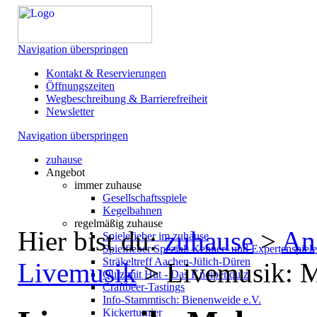
Navigation überspringen
Kontakt & Reservierungen
Öffnungszeiten
Wegbeschreibung & Barrierefreiheit
Newsletter
Navigation überspringen
zuhause
Angebot
immer zuhause
Gesellschaftsspiele
Kegelbahnen
regelmäßig zuhause
Hier bist du:
zuhause
>
An
Spielefieber im zuhause
Spielfieber Spezial: Kenner- und Expertenspiel
Sträkeltreff Aachen-Jülich-Düren
Livemusik
>
Livemusik: 
Quiz mit Hut - Das Kneipenquiz
Craftbeer-Tastings
Info-Stammtisch: Bienenweide e.V.
Kickerturnier