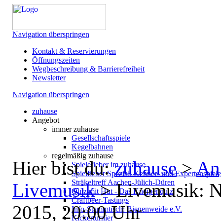
Navigation überspringen
Kontakt & Reservierungen
Öffnungszeiten
Wegbeschreibung & Barrierefreiheit
Newsletter
Navigation überspringen
zuhause
Angebot
immer zuhause
Gesellschaftsspiele
Kegelbahnen
regelmäßig zuhause
Hier bist du:
zuhause
>
An
Spielefieber im zuhause
Spielfieber Spezial: Kenner- und Expertenspiel
Sträkeltreff Aachen-Jülich-Düren
Livemusik
>
Livemusik: N
Quiz mit Hut - Das Kneipenquiz
Craftbeer-Tastings
2015, 20:00 Uhr
Info-Stammtisch: Bienenweide e.V.
Kickerturnier