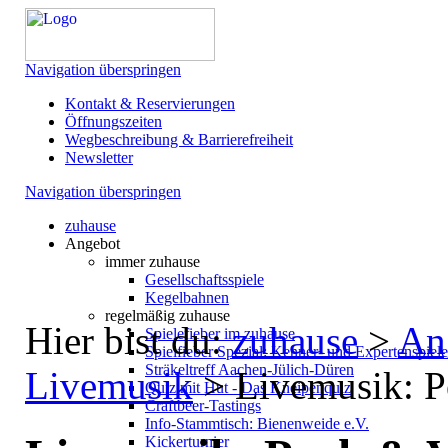
Navigation überspringen
Kontakt & Reservierungen
Öffnungszeiten
Wegbeschreibung & Barrierefreiheit
Newsletter
Navigation überspringen
zuhause
Angebot
immer zuhause
Gesellschaftsspiele
Kegelbahnen
regelmäßig zuhause
Hier bist du:
zuhause
>
An
Spielefieber im zuhause
Spielfieber Spezial: Kenner- und Expertenspiel
Sträkeltreff Aachen-Jülich-Düren
Livemusik
>
Livemusik: P
Quiz mit Hut - Das Kneipenquiz
Craftbeer-Tastings
Info-Stammtisch: Bienenweide e.V.
Kickerturnier