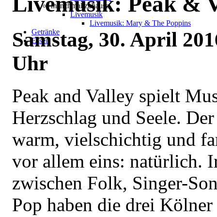
Livemusik: Peak & V
manchmal zuhause
Livemusik
Livemusik: Mary & The Poppins
Getränke
Samstag, 30. April 201
Essen
Uhr
Peak and Valley spielt Mus
Herzschlag und Seele. Der
warm, vielschichtig und f
vor allem eins: natürlich.
zwischen Folk, Singer-Son
Pop haben die drei Kölner