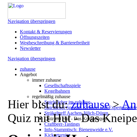
Navigation überspringen
Kontakt & Reservierungen
Öffnungszeiten
Wegbeschreibung & Barrierefreiheit
Newsletter
Navigation überspringen
zuhause
Angebot
immer zuhause
Gesellschaftsspiele
Kegelbahnen
regelmäßig zuhause
Hier bist du:
zuhause
>
An
Spielefieber im zuhause
Spielfieber Spezial: Kenner- und Expertenspiel
Sträkeltreff Aachen-Jülich-Düren
Quiz mit Hut - Das Kneip
Quiz mit Hut - Das Kneipenquiz
Craftbeer-Tastings
Info-Stammtisch: Bienenweide e.V.
Kickerturnier