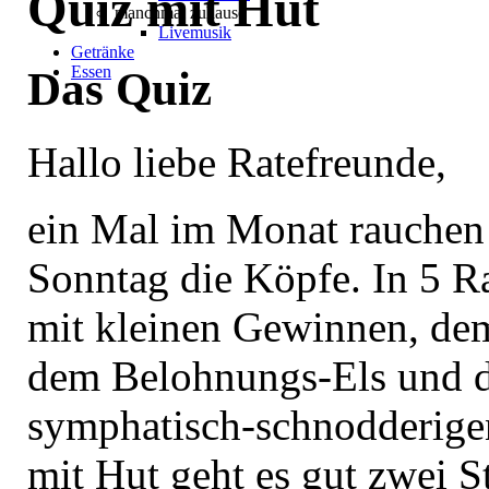
Quiz mit Hut
manchmal zuhause
Livemusik
Getränke
Essen
Das Quiz
Hallo liebe Ratefreunde,
ein Mal im Monat rauchen
Sonntag die Köpfe. In 5 R
mit kleinen Gewinnen, dem
dem Belohnungs-Els und 
symphatisch-schnodderige
mit Hut geht es gut zwei 