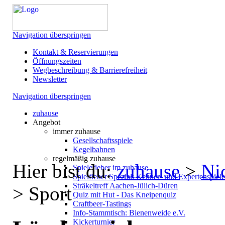
Navigation überspringen
Kontakt & Reservierungen
Öffnungszeiten
Wegbeschreibung & Barrierefreiheit
Newsletter
Navigation überspringen
zuhause
Angebot
immer zuhause
Gesellschaftsspiele
Kegelbahnen
regelmäßig zuhause
Hier bist du:
zuhause
>
Ni
Spielefieber im zuhause
Spielfieber Spezial: Kenner- und Expertenspiel
Sträkeltreff Aachen-Jülich-Düren
>
Sport
Quiz mit Hut - Das Kneipenquiz
Craftbeer-Tastings
Info-Stammtisch: Bienenweide e.V.
Kickerturnier