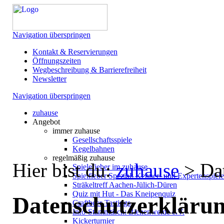
Navigation überspringen
Kontakt & Reservierungen
Öffnungszeiten
Wegbeschreibung & Barrierefreiheit
Newsletter
Navigation überspringen
zuhause
Angebot
immer zuhause
Gesellschaftsspiele
Kegelbahnen
regelmäßig zuhause
Hier bist du:
zuhause
>
Da
Spielefieber im zuhause
Spielfieber Spezial: Kenner- und Expertenspiel
Sträkeltreff Aachen-Jülich-Düren
Quiz mit Hut - Das Kneipenquiz
Datenschutzerkläru
Craftbeer-Tastings
Info-Stammtisch: Bienenweide e.V.
Kickerturnier