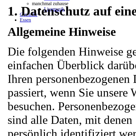
manchmal zuhause
1. Datenschutz auf ein
Livemusik
Getränke
Essen
Allgemeine Hinweise
Die folgenden Hinweise g
einfachen Überblick darüb
Ihren personenbezogenen 
passiert, wenn Sie unsere 
besuchen. Personenbezoge
sind alle Daten, mit denen
persönlich identifiziert w