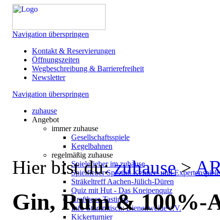
Navigation überspringen
Kontakt & Reservierungen
Öffnungszeiten
Wegbeschreibung & Barrierefreiheit
Newsletter
Navigation überspringen
zuhause
Angebot
immer zuhause
Gesellschaftsspiele
Kegelbahnen
regelmäßig zuhause
Hier bist du:
zuhause
>
AR
Spielefieber im zuhause
Spielfieber Spezial: Kenner- und Expertenspiel
Sträkeltreff Aachen-Jülich-Düren
Quiz mit Hut - Das Kneipenquiz
Gin, Rum & 100%-A
Craftbeer-Tastings
Info-Stammtisch: Bienenweide e.V.
Kickerturnier