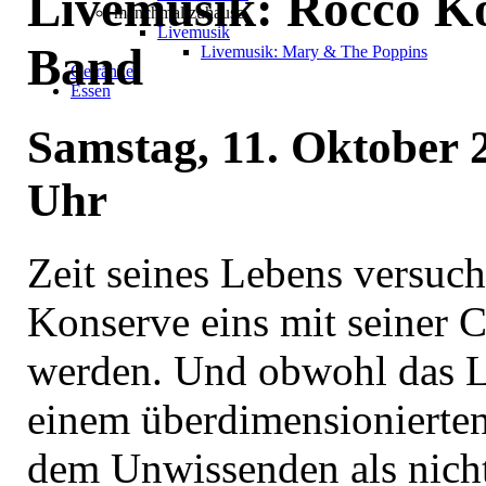
Livemusik: Rocco K
manchmal zuhause
Livemusik
Band
Livemusik: Mary & The Poppins
Getränke
Essen
Samstag, 11. Oktober 
Uhr
Zeit seines Lebens versuc
Konserve eins mit seiner 
werden. Und obwohl das L
einem überdimensionierte
dem Unwissenden als nich