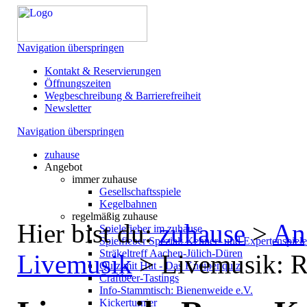
Navigation überspringen
Kontakt & Reservierungen
Öffnungszeiten
Wegbeschreibung & Barrierefreiheit
Newsletter
Navigation überspringen
zuhause
Angebot
immer zuhause
Gesellschaftsspiele
Kegelbahnen
regelmäßig zuhause
Hier bist du:
zuhause
>
An
Spielefieber im zuhause
Spielfieber Spezial: Kenner- und Expertenspiel
Sträkeltreff Aachen-Jülich-Düren
Livemusik
>
Livemusik: 
Quiz mit Hut - Das Kneipenquiz
Craftbeer-Tastings
Info-Stammtisch: Bienenweide e.V.
Kickerturnier