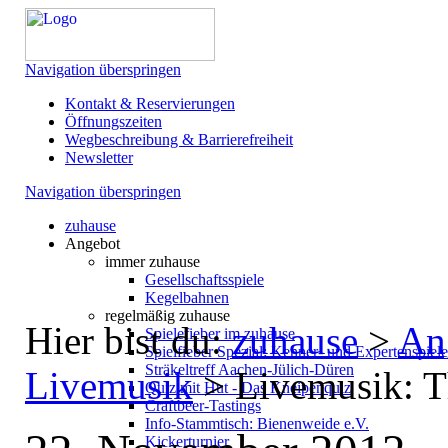
Navigation überspringen
Kontakt & Reservierungen
Öffnungszeiten
Wegbeschreibung & Barrierefreiheit
Newsletter
Navigation überspringen
zuhause
Angebot
immer zuhause
Gesellschaftsspiele
Kegelbahnen
regelmäßig zuhause
Hier bist du:
zuhause
>
An
Spielefieber im zuhause
Spielfieber Spezial: Kenner- und Expertenspiel
Sträkeltreff Aachen-Jülich-Düren
Livemusik
>
Livemusik: T
Quiz mit Hut - Das Kneipenquiz
Craftbeer-Tastings
Info-Stammtisch: Bienenweide e.V.
Kickerturnier