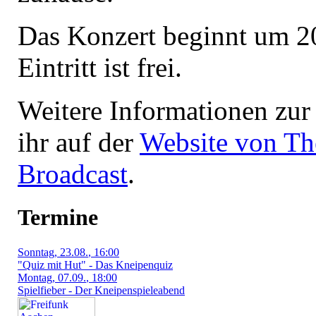
Das Konzert beginnt um 2
Eintritt ist frei.
Weitere Informationen zur
ihr auf der
Website von Th
Broadcast
.
Termine
Sonntag
, 23.08.
, 16:00
"Quiz mit Hut" - Das Kneipenquiz
Montag
, 07.09.
, 18:00
Spielfieber - Der Kneipenspieleabend