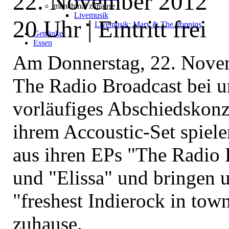
22. November 2012
manchmal zuhause
Livemusik
20 Uhr | Eintritt frei
Livemusik: Mary & The Poppins
Getränke
Essen
Am Donnerstag, 22. Nove
The Radio Broadcast bei u
vorläufiges Abschiedskonz
ihrem Accoustic-Set spiele
aus ihren EPs "The Radio 
und "Elissa" und bringen 
"freshest Indierock in town
zuhause.