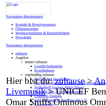
Navigation überspringen
Kontakt & Reservierungen
Öffnungszeiten
Wegbeschreibung & Barrierefreiheit
Newsletter
Navigation überspringen
zuhause
Angebot
immer zuhause
Gesellschaftsspiele
Kegelbahnen
regelmäßig zuhause
Hier bist du:
zuhause
>
An
Spielefieber im zuhause
Spielfieber Spezial: Kenner- und Expertenspiel
Sträkeltreff Aachen-Jülich-Düren
Livemusik
>
UNICEF Benef
Quiz mit Hut - Das Kneipenquiz
Craftbeer-Tastings
Omar Sniffs Ominous Omni
Info-Stammtisch: Bienenweide e.V.
Kickerturnier