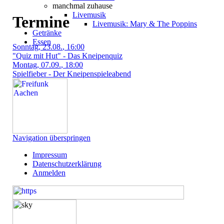
manchmal zuhause
Livemusik
Termine
Livemusik: Mary & The Poppins
Getränke
Essen
Sonntag
, 23.08.
, 16:00
"Quiz mit Hut" - Das Kneipenquiz
Montag
, 07.09.
, 18:00
Spielfieber - Der Kneipenspieleabend
Navigation überspringen
Impressum
Datenschutzerklärung
Anmelden