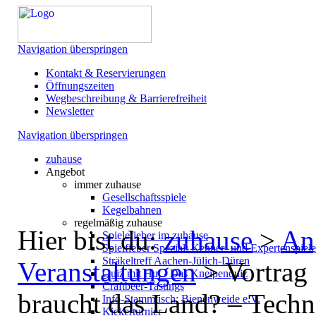
Navigation überspringen
Kontakt & Reservierungen
Öffnungszeiten
Wegbeschreibung & Barrierefreiheit
Newsletter
Navigation überspringen
zuhause
Angebot
immer zuhause
Gesellschaftsspiele
Kegelbahnen
regelmäßig zuhause
Hier bist du:
zuhause
>
An
Spielefieber im zuhause
Spielfieber Spezial: Kenner- und Expertenspiel
Sträkeltreff Aachen-Jülich-Düren
Veranstaltungen
>
Vortrag 
Quiz mit Hut - Das Kneipenquiz
Craftbeer-Tastings
braucht das Land? – Tech
Info-Stammtisch: Bienenweide e.V.
Kickerturnier